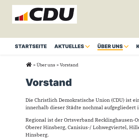
STARTSEITE
AKTUELLES
ÜBER UNS
Suchformular
Suche
Sie sind hier
»
Über uns
»
Vorstand
Vorstand
Die Christlich Demokratische Union (CDU) ist ei
innerhalb dieser Städte nochmal aufgegliedert 
Regional ist der Ortsverband Recklinghausen-Os
Oberer Hinsberg, Canisius-/ Lohwegviertel, Hil
Hinsberg.