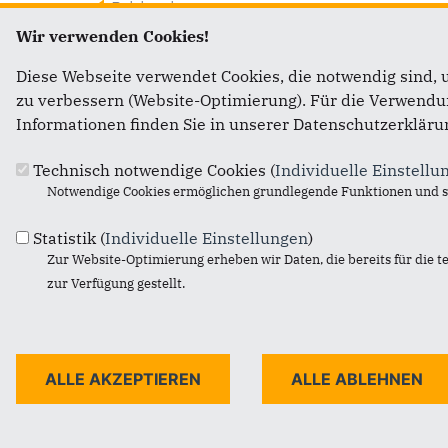
Beisitzerin
Wir verwenden Cookies!
Ines Sovic-Padovan
Diese Webseite verwendet Cookies, die notwendig sind, 
zu verbessern (Website-Optimierung). Für die Verwendung
Informationen finden Sie in unserer Datenschutzerkläru
Technisch notwendige Cookies (
Individuelle Einstellu
Notwendige Cookies ermöglichen grundlegende Funktionen und si
Anschri
Fußbereich
Statistik (
Individuelle Einstellungen
)
Zur Website-Optimierung erheben wir Daten, die bereits für die t
zur Verfügung gestellt.
c/o CDU
Recklin
Castrope
45665
R
Telefon:
E-Mail:
d