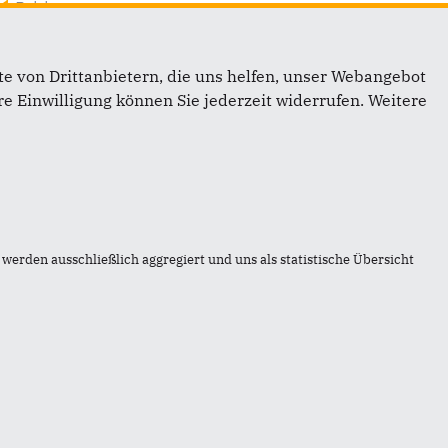
Beisitzer
ans-Georg Bachem
e von Drittanbietern, die uns helfen, unser Webangebot
e Einwilligung können Sie jederzeit widerrufen. Weitere
Links
werden ausschließlich aggregiert und uns als statistische Übersicht
Impressum
Kontakt
Sitemap
on
Datenschutz