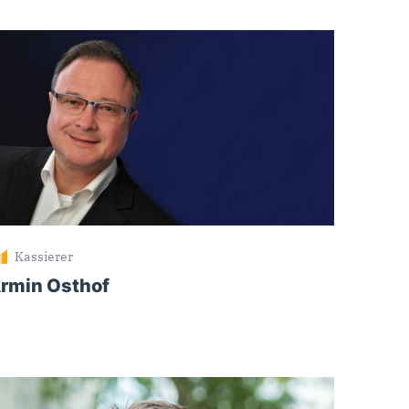
Kassierer
rmin Osthof