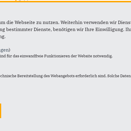
Beisitzer
Stefan Pavlik
H
um die Webseite zu nutzen. Weiterhin verwenden wir Dienst
 bestimmter Dienste, benötigen wir Ihre Einwilligung. Ihr
ng.
ngen
)
nd für das einwandfreie Funktionieren der Website notwendig.
ft
Im Web
echnische Bereitstellung des Webangebots erforderlich sind. Solche Daten 
CDU Recklinghausen Ortsverband-Ost
CDU NRW
 Kreisverband
CDU Landtagsfraktion
ghausen
CDU Deutschlands
r Str. 12
CDU/CSU Bundestagsfrakti
ecklinghausen
+49 171 6994 347
aniel.zimmer@cdu.re